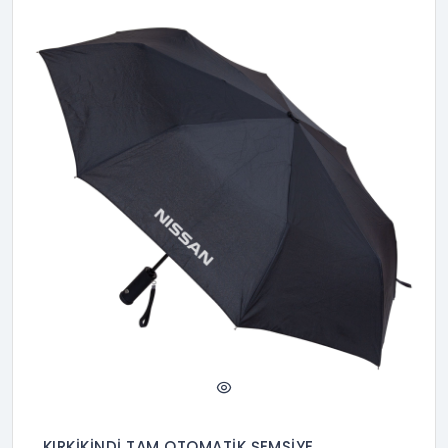
KIRKİKİNDİ TAM OTOMATİK ŞEMSİYE