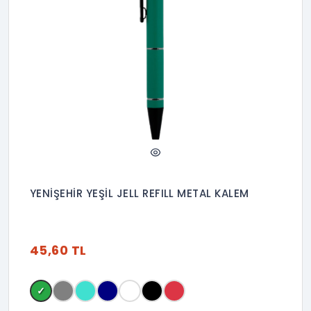
YENİŞEHİR YEŞİL JELL REFILL METAL KALEM
45,60 TL
✓