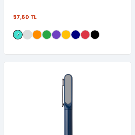
57,60 TL
✓