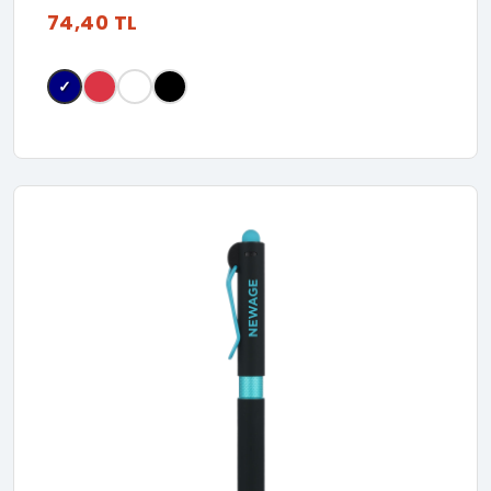
74,40 TL
✓