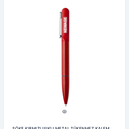
SÖKE KIRMIZI IŞIKLI METAL TÜKENMEZ KALEM