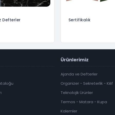
z Defterler
Sertifikalık
Ürünlerimiz
Ajanda ve Defterler
ataloğu
Organizer - Sekreterlik - Kılıf
ı
Teknolojik Ürünler
Termos - Matara - Kupa
Kalemler