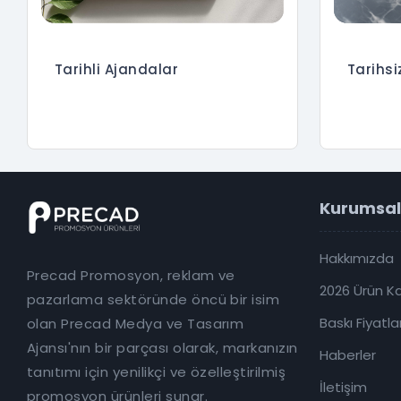
Tarihli Ajandalar
Tarihsi
Kurumsal
Hakkımızda
Precad Promosyon, reklam ve
2026 Ürün K
pazarlama sektöründe öncü bir isim
Baskı Fiyatlar
olan Precad Medya ve Tasarım
Ajansı'nın bir parçası olarak, markanızın
Haberler
tanıtımı için yenilikçi ve özelleştirilmiş
İletişim
promosyon ürünleri sunar.