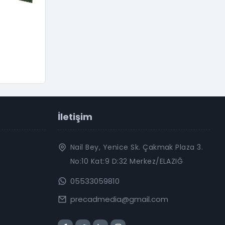
İletişim
Nail Bey, Yenice Sk. Çakmak Plaza 3.
No:10 Kat:9 D:32 Merkez/ELAZIĞ
05533059810
precadmedia@gmail.com