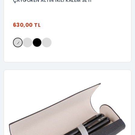
ÇAYGÖREN ALTIN İKİLİ KALEM SETİ
630,00 TL
✓