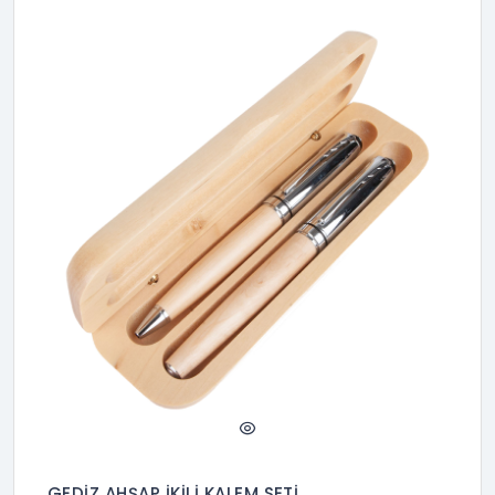
GEDİZ AHŞAP İKİLİ KALEM SETİ